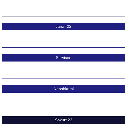
Janar 22​
Serviseri
Nënshkrimi​
Shkurt 22​