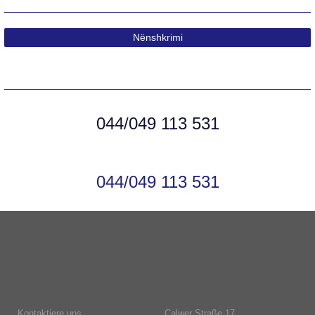
Nënshkrimi​
044/049 113 531
044/049 113 531
Kontaktiere uns
Calwer Straße 17