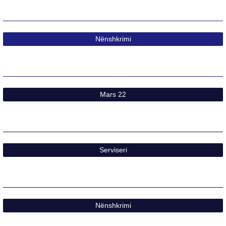
Nënshkrimi​
Mars 22​
Serviseri
Nënshkrimi