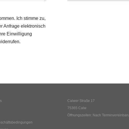
nommen. Ich stimme zu,
 Anfrage elektronisch
re Einwilligung
widerrufen.
ns
Calwer Straße 17
75365 Calw
Öffnungszeiten: Nach Terminvereinbar
eschäftsbedingungen